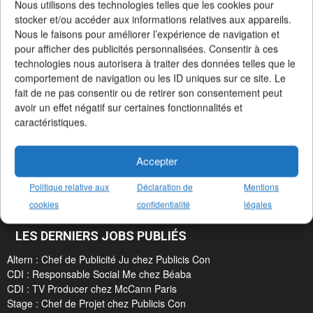
Nous utilisons des technologies telles que les cookies pour
stocker et/ou accéder aux informations relatives aux appareils.
Nous le faisons pour améliorer l’expérience de navigation et
pour afficher des publicités personnalisées. Consentir à ces
technologies nous autorisera à traiter des données telles que le
comportement de navigation ou les ID uniques sur ce site. Le
fait de ne pas consentir ou de retirer son consentement peut
avoir un effet négatif sur certaines fonctionnalités et
Un Job dans la Pub en 3 chiffres clés
caractéristiques.
+19412 offres d'emploi
publiées
+2163 agences
et annonceurs
+187 métiers
référencés
Accepter
Politique relative aux
Déclaration de
Mentions
cookies
confidentialité
légales
LES DERNIERS JOBS PUBLIÉS
Altern : Chef de Publicité Ju chez Publicis Con
CDI : Responsable Social Me chez Béaba
CDI : TV Producer chez McCann Paris
Stage : Chef de Projet chez Publicis Con