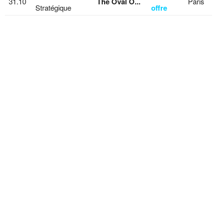
31.10
The Oval O...
Paris
Stratégique
offre