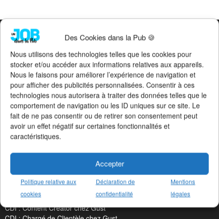
Des Cookies dans la Pub 🍪
LES DERNIERS JOBS PUBLIÉS
Nous utilisons des technologies telles que les cookies pour
stocker et/ou accéder aux informations relatives aux appareils.
CDI : Directeur de Clientè chez Socialy
Nous le faisons pour améliorer l’expérience de navigation et
CDI : Social Media Manager chez Socialy
pour afficher des publicités personnalisées. Consentir à ces
Altern : Chef de Publicité Ju chez Publicis Con
technologies nous autorisera à traiter des données telles que le
CDI : Responsable Social Me chez Béaba
comportement de navigation ou les ID uniques sur ce site. Le
CDI : TV Producer chez McCann Paris
fait de ne pas consentir ou de retirer son consentement peut
Stage : Chef de Projet chez Publicis Con
avoir un effet négatif sur certaines fonctionnalités et
Stage : Chef de Projet chez Raymonde
caractéristiques.
CDI : Graphiste chez Serial Creat
CDI : Assistant de Directio chez Les Sales Go
Stage : Content Creator chez Machefert Gr
Accepter
Stage : Chef de Projet Commun chez Machefert Gr
Altern : Chargé de Communicat chez La Maison No
Politique relative aux
Déclaration de
Mentions
Stage : Chargé de Communicat chez La Maison No
cookies
confidentialité
légales
Stage : Chef de Projet 360 chez Tactile
CDI : Content Creator chez Gust
CDI : Chargé de Clientèle chez Gust