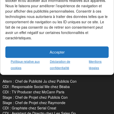
stocker et/ou accéder aux informations relatives aux appareils.
Nous le faisons pour améliorer l’expérience de navigation et
pour afficher des publicités personnalisées. Consentir à ces
technologies nous autorisera à traiter des données telles que le
comportement de navigation ou les ID uniques sur ce site. Le
fait de ne pas consentir ou de retirer son consentement peut
Un Job dans la Pub en 3 chiffres clés
avoir un effet négatif sur certaines fonctionnalités et
+19412 offres d'emploi
publiées
caractéristiques.
+2163 agences
et annonceurs
+187 métiers
référencés
Accepter
Politique relative aux
Déclaration de
Mentions
cookies
confidentialité
légales
LES DERNIERS JOBS PUBLIÉS
Altern : Chef de Publicité Ju chez Publicis Con
CDI : Responsable Social Me chez Béaba
CDI : TV Producer chez McCann Paris
Stage : Chef de Projet chez Publicis Con
Stage : Chef de Projet chez Raymonde
CDI : Graphiste chez Serial Creat
CDI : Assistant de Directio chez Les Sales Go