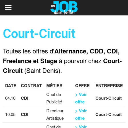
Court-Circuit
Toutes les offres d'
Alternance, CDD, CDI,
Freelance et Stage
à pourvoir chez
Court-
Circuit
(Saint Denis).
DATE
CONTRAT
MÉTIER
OFFRE
ENTREPRISE
Chef de
> Voir
04.10
CDI
Court-Circuit
Publicité
offre
Directeur
> Voir
10.05
CDI
Court-Circuit
Artistique
offre
Chef de
> Voir