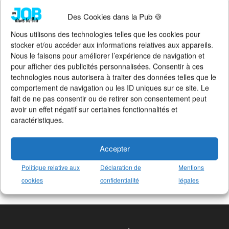
Des Cookies dans la Pub 🍪
Nous utilisons des technologies telles que les cookies pour
stocker et/ou accéder aux informations relatives aux appareils.
Nous le faisons pour améliorer l’expérience de navigation et
pour afficher des publicités personnalisées. Consentir à ces
technologies nous autorisera à traiter des données telles que le
comportement de navigation ou les ID uniques sur ce site. Le
fait de ne pas consentir ou de retirer son consentement peut
avoir un effet négatif sur certaines fonctionnalités et
caractéristiques.
Un Job dans la Pub en 3 chiffres clés
Accepter
+19414 offres d'emploi
publiées
+2165 agences
et annonceurs
Politique relative aux
Déclaration de
Mentions
+187 métiers
référencés
cookies
confidentialité
légales