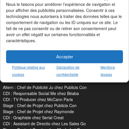
Nous le faisons pour améliorer l’expérience de navigation et
pour afficher des publicités personnalisées. Consentir à ces
technologies nous autorisera à traiter des données telles que le
comportement de navigation ou les ID uniques sur ce site. Le
Un Job dans la Pub en 3 chiffres clés
fait de ne pas consentir ou de retirer son consentement peut
+19412 offres d'emploi
publiées
avoir un effet négatif sur certaines fonctionnalités et
+2163 agences
et annonceurs
caractéristiques.
+187 métiers
référencés
Accepter
Politique relative aux
Déclaration de
Mentions
cookies
confidentialité
légales
LES DERNIERS JOBS PUBLIÉS
Altern : Chef de Publicité Ju chez Publicis Con
CDI : Responsable Social Me chez Béaba
CDI : TV Producer chez McCann Paris
Stage : Chef de Projet chez Publicis Con
Stage : Chef de Projet chez Raymonde
CDI : Graphiste chez Serial Creat
CDI : Assistant de Directio chez Les Sales Go