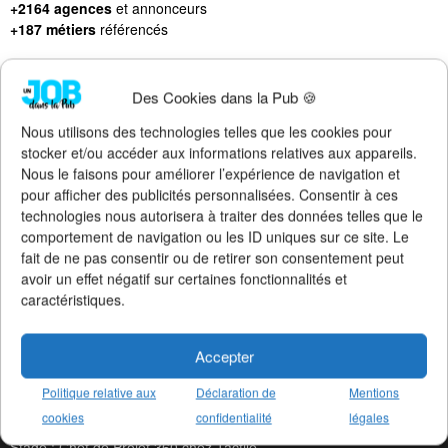
+2164 agences
et annonceurs
+187 métiers
référencés
Des Cookies dans la Pub 🍪
Nous utilisons des technologies telles que les cookies pour
LES DERNIERS JOBS PUBLIÉS
stocker et/ou accéder aux informations relatives aux appareils.
Nous le faisons pour améliorer l’expérience de navigation et
CDI : Directeur de Clientè chez Socialy
pour afficher des publicités personnalisées. Consentir à ces
CDI : Social Media Manager chez Socialy
technologies nous autorisera à traiter des données telles que le
Altern : Chef de Publicité Ju chez Publicis Con
comportement de navigation ou les ID uniques sur ce site. Le
CDI : Responsable Social Me chez Béaba
fait de ne pas consentir ou de retirer son consentement peut
CDI : TV Producer chez McCann Paris
avoir un effet négatif sur certaines fonctionnalités et
Stage : Chef de Projet chez Publicis Con
caractéristiques.
Stage : Chef de Projet chez Raymonde
CDI : Graphiste chez Serial Creat
CDI : Assistant de Directio chez Les Sales Go
Accepter
Stage : Content Creator chez Machefert Gr
Stage : Chef de Projet Commun chez Machefert Gr
Politique relative aux
Déclaration de
Mentions
Altern : Chargé de Communicat chez La Maison No
cookies
confidentialité
légales
Stage : Chargé de Communicat chez La Maison No
Stage : Chef de Projet 360 chez Tactile