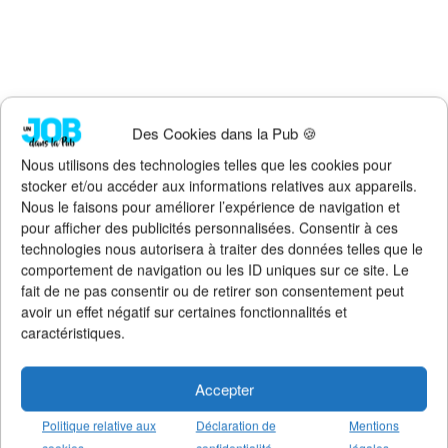
Faites un don !
Des Cookies dans la Pub 🍪
Pour qu'Un Job dans la Pub
continue d'exister, de s'améliorer et
Nous utilisons des technologies telles que les cookies pour
de rester 100% gratuit + illimité,
soutenez le site via Tipeee
.
stocker et/ou accéder aux informations relatives aux appareils.
Nous le faisons pour améliorer l’expérience de navigation et
Suivez l'actualité de l'emploi dans la
pour afficher des publicités personnalisées. Consentir à ces
communication sur :
technologies nous autorisera à traiter des données telles que le
>
Notre groupe LinkedIn
(+14K membres)
comportement de navigation ou les ID uniques sur ce site. Le
>
Notre (nouvelle) page LinkedIn
(+4K followers)
fait de ne pas consentir ou de retirer son consentement peut
>
Notre page Facebook
(+5K fans)
avoir un effet négatif sur certaines fonctionnalités et
>
Notre newsletter emploi
(+3K abonnés)
caractéristiques.
>
Notre compte Twitter
(+5K followers)
Accepter
Politique relative aux
Déclaration de
Mentions