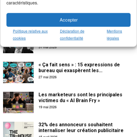
caractéristiques.
La créativité apporte 102 milliards € à
l’économie française
18 juin 2026
Accepter
Politique relative aux
Déclaration de
Mentions
Les salaires indécents des CEOs dans la
cookies
confidentialité
légales
publicité
31 mai 2026
« Ça fait sens » : 15 expressions de
bureau qui exaspèrent les...
27 mai 2026
Les marketeurs sont les principales
victimes du « AI Brain Fry »
19 mai 2026
32% des annonceurs souhaitent
internaliser leur création publicitaire
15 avril 2026