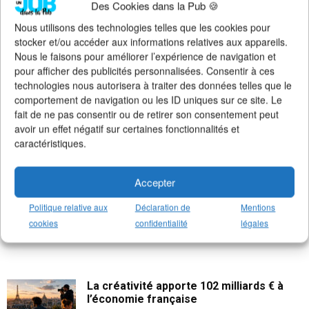
Des Cookies dans la Pub 🍪
>
Notre groupe LinkedIn
(+14K membres)
>
Notre (nouvelle) page LinkedIn
(+4K followers)
Nous utilisons des technologies telles que les cookies pour
>
Notre page Facebook
(+5K fans)
stocker et/ou accéder aux informations relatives aux appareils.
>
Notre newsletter emploi
(+3K abonnés)
Nous le faisons pour améliorer l’expérience de navigation et
>
Notre compte Twitter
(+5K followers)
pour afficher des publicités personnalisées. Consentir à ces
technologies nous autorisera à traiter des données telles que le
comportement de navigation ou les ID uniques sur ce site. Le
fait de ne pas consentir ou de retirer son consentement peut
avoir un effet négatif sur certaines fonctionnalités et
caractéristiques.
Accepter
Politique relative aux
Déclaration de
Mentions
cookies
confidentialité
légales
La créativité apporte 102 milliards € à
l’économie française