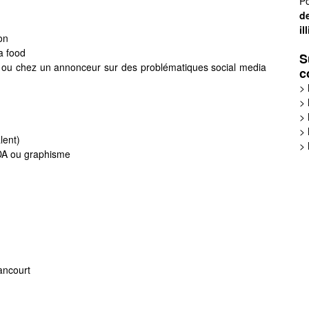
Po
de
il
on
a food
S
 ou chez un annonceur sur des problématiques social media
c
>
>
>
>
lent)
>
 DA ou graphisme
ancourt