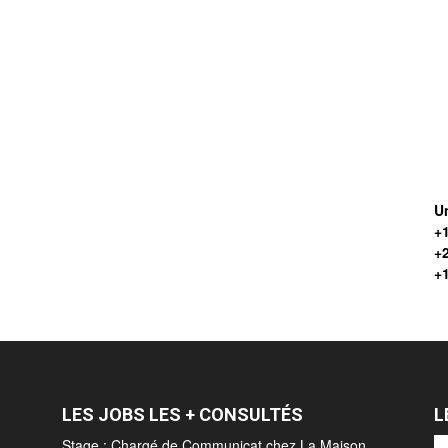
Un
+1
+
+
LES JOBS LES + CONSULTÉS
L
Stage : Chargé de Communicat chez La Maison