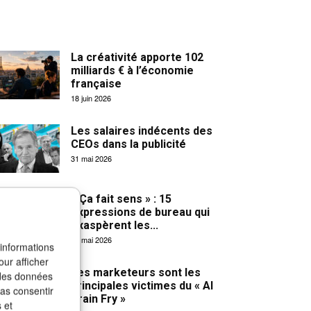
La créativité apporte 102
milliards € à l’économie
française
18 juin 2026
Les salaires indécents des
CEOs dans la publicité
31 mai 2026
« Ça fait sens » : 15
expressions de bureau qui
exaspèrent les...
27 mai 2026
 informations
our afficher
Les marketeurs sont les
 des données
principales victimes du « AI
pas consentir
Brain Fry »
 et