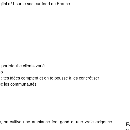
tal n°1 sur le secteur food en France.
portefeuille clients varié
éo
s : tes idées comptent et on te pousse à les concrétiser
vec les communautés
, on cultive une ambiance feel good et une vraie exigence
F