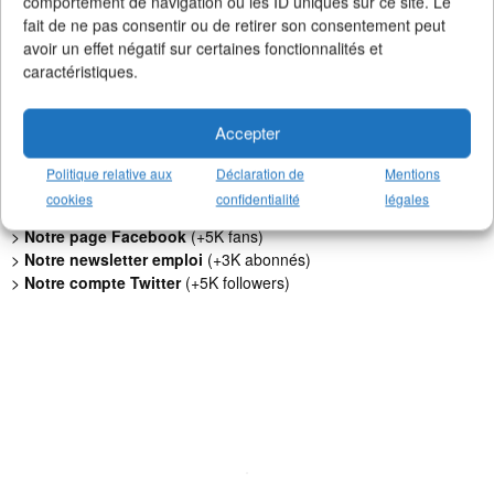
comportement de navigation ou les ID uniques sur ce site. Le
fait de ne pas consentir ou de retirer son consentement peut
Faites un don !
avoir un effet négatif sur certaines fonctionnalités et
caractéristiques.
Pour qu'Un Job dans la Pub
continue d'exister, de s'améliorer et
de rester 100% gratuit + illimité,
soutenez le site via Tipeee
.
Accepter
Suivez l'actualité de l'emploi dans la
communication sur :
Politique relative aux
Déclaration de
Mentions
>
Notre groupe LinkedIn
(+14K membres)
cookies
confidentialité
légales
>
Notre (nouvelle) page LinkedIn
(+4K followers)
>
Notre page Facebook
(+5K fans)
>
Notre newsletter emploi
(+3K abonnés)
>
Notre compte Twitter
(+5K followers)