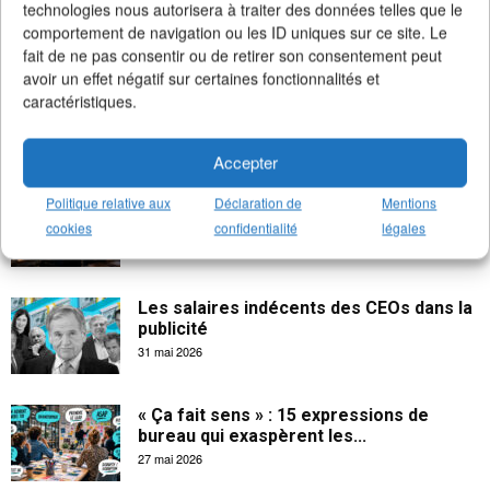
technologies nous autorisera à traiter des données telles que le
comportement de navigation ou les ID uniques sur ce site. Le
fait de ne pas consentir ou de retirer son consentement peut
avoir un effet négatif sur certaines fonctionnalités et
caractéristiques.
Accepter
La créativité apporte 102 milliards € à
Politique relative aux
Déclaration de
Mentions
l’économie française
cookies
confidentialité
légales
18 juin 2026
Les salaires indécents des CEOs dans la
publicité
31 mai 2026
« Ça fait sens » : 15 expressions de
bureau qui exaspèrent les...
27 mai 2026