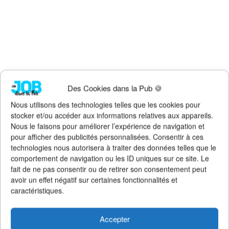
Des Cookies dans la Pub 🍪
Nous utilisons des technologies telles que les cookies pour
stocker et/ou accéder aux informations relatives aux appareils.
Nous le faisons pour améliorer l’expérience de navigation et
pour afficher des publicités personnalisées. Consentir à ces
technologies nous autorisera à traiter des données telles que le
La créativité apporte 102 milliards € à
comportement de navigation ou les ID uniques sur ce site. Le
l’économie française
fait de ne pas consentir ou de retirer son consentement peut
18 juin 2026
avoir un effet négatif sur certaines fonctionnalités et
caractéristiques.
Les salaires indécents des CEOs dans la
publicité
Accepter
31 mai 2026