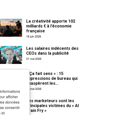
La créativité apporte 102
milliards € à l’économie
française
18 juin 2026
Les salaires indécents des
CEOs dans la publicité
31 mai 2026
« Ça fait sens » : 15
expressions de bureau qui
exaspèrent les...
27 mai 2026
 informations
our afficher
Les marketeurs sont les
 des données
principales victimes du « AI
pas consentir
Brain Fry »
 et