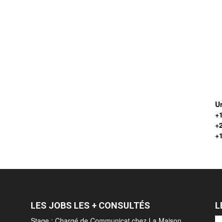
Un
+1
+
+
LES JOBS LES + CONSULTÉS
L
Stage : Chargé de Communicat chez La Maison