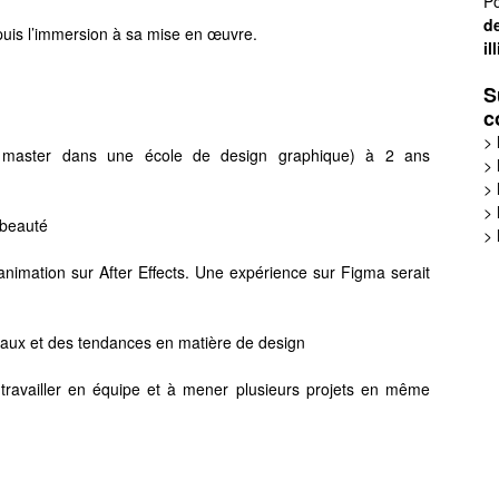
Po
de
epuis l’immersion à sa mise en œuvre.
il
S
c
>
u master dans une école de design graphique) à 2 ans
>
>
>
 beauté
>
animation sur After Effects. Une expérience sur Figma serait
ciaux et des tendances en matière de design
 à travailler en équipe et à mener plusieurs projets en même