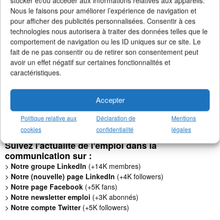
stocker et/ou accéder aux informations relatives aux appareils.
Nous le faisons pour améliorer l’expérience de navigation et
pour afficher des publicités personnalisées. Consentir à ces
technologies nous autorisera à traiter des données telles que le
comportement de navigation ou les ID uniques sur ce site. Le
fait de ne pas consentir ou de retirer son consentement peut
avoir un effet négatif sur certaines fonctionnalités et
caractéristiques.
Accepter
Faites un don !
Pour qu'Un Job dans la Pub
continue d'exister, de s'améliorer et
Politique relative aux
Déclaration de
Mentions
de rester 100% gratuit + illimité,
soutenez le site via Tipeee
.
cookies
confidentialité
légales
Suivez l'actualité de l'emploi dans la
communication sur :
>
Notre groupe LinkedIn
(+14K membres)
>
Notre (nouvelle) page LinkedIn
(+4K followers)
>
Notre page Facebook
(+5K fans)
>
Notre newsletter emploi
(+3K abonnés)
>
Notre compte Twitter
(+5K followers)