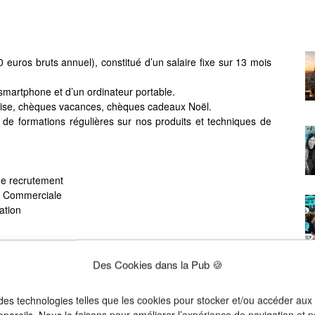
0 euros bruts annuel), constitué d’un salaire fixe sur 13 mois
 smartphone et d’un ordinateur portable.
prise, chèques vacances, chèques cadeaux Noël.
t de formations régulières sur nos produits et techniques de
de recrutement
ce Commerciale
ation
Des Cookies dans la Pub 🍪
utes candidatures dont celles de personnes en situation de
 des technologies telles que les cookies pour stocker et/ou accéder aux
ppareils. Nous le faisons pour améliorer l’expérience de navigation et p