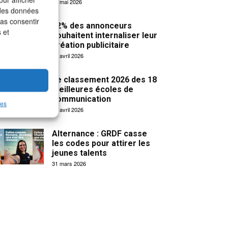
19 mai 2026
 des données
pas consentir
32% des annonceurs
 et
souhaitent internaliser leur
création publicitaire
15 avril 2026
Le classement 2026 des 18
meilleures écoles de
communication
les
14 avril 2026
Alternance : GRDF casse
les codes pour attirer les
jeunes talents
31 mars 2026