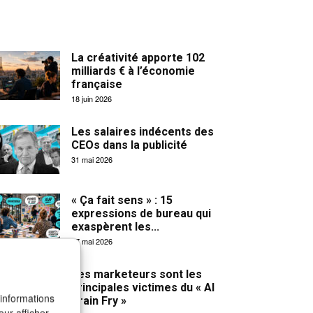
La créativité apporte 102
milliards € à l’économie
française
18 juin 2026
Les salaires indécents des
CEOs dans la publicité
31 mai 2026
« Ça fait sens » : 15
expressions de bureau qui
exaspèrent les...
27 mai 2026
Les marketeurs sont les
principales victimes du « AI
 informations
Brain Fry »
our afficher