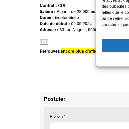
Contrat :
CDI
des publicités
Salaire :
A partir de 28 000 euros brut annuel
telles que le c
Durée :
indéterminée
ou de retirer s
Date de début :
02.09.2024
caractéristique
Adresse :
33 rue Négrier, 59009 Lille
Retrouvez
encore plus d'offres d'emploi
sur n
Postuler
Prénom
*