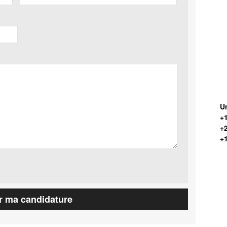
Un
+1
+
+