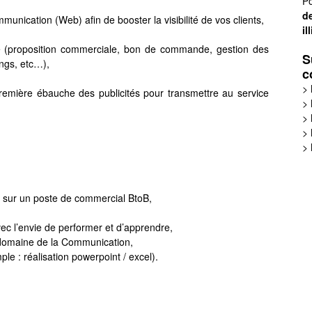
Po
de
munication (Web) afin de booster la visibilité de vos clients,
il
vité (proposition commerciale, bon de commande, gestion des
S
ings, etc…),
c
>
première ébauche des publicités pour transmettre au service
>
>
>
>
 sur un poste de commercial BtoB,
vec l’envie de performer et d’apprendre,
 domaine de la Communication,
ple : réalisation powerpoint / excel).