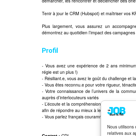
démarcher, les rencontrer et déclencher des brie
Tenir à jour le CRM (Hubspot) et maîtriser vos K
Plus largement, vous assurez un accompagne
démontrez au quotidien l’impact des campagnes 
Profil
- Vous avez une expérience de 2 ans minimum s
régie est un plus !)
- Résiliant.e, vous avez le goût du challenge et l
- Vous êtes reconnu.e pour votre rigueur, ténacité
- Votre connaissance de l’univers de la communi
auprès d’interlocuteurs variés
- L’écoute et la compréhension du client sont da
afin de répondre au mieux à leurs demandes
- Vous parlez français couramment et un anglais
Nous utilisons
relatives aux a
Contrat :
CDI