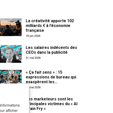
La créativité apporte 102
milliards € à l’économie
française
18 juin 2026
Les salaires indécents des
CEOs dans la publicité
31 mai 2026
« Ça fait sens » : 15
expressions de bureau qui
exaspèrent les...
27 mai 2026
Les marketeurs sont les
principales victimes du « AI
 informations
Brain Fry »
our afficher