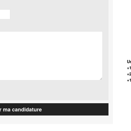
Un
+1
+
+