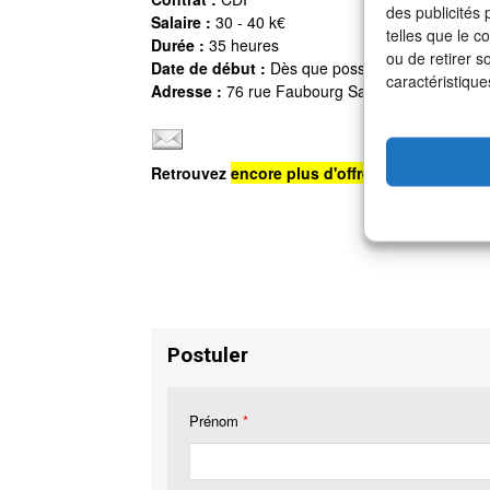
des publicités
Salaire :
30 - 40 k€
telles que le c
Durée :
35 heures
ou de retirer s
Date de début :
Dès que possible.
caractéristique
Adresse :
76 rue Faubourg Saint Denis, 75010 P
Retrouvez
encore plus d'offres d'emploi
sur n
Postuler
Prénom
*