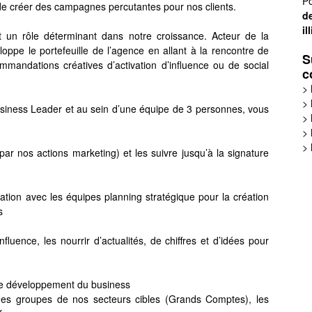
Po
t de créer des campagnes percutantes pour nos clients.
de
il
t un rôle déterminant dans notre croissance. Acteur de la
veloppe le portefeuille de l’agence en allant à la rencontre de
S
mandations créatives d’activation d’influence ou de social
c
>
>
siness Leader et au sein d’une équipe de 3 personnes, vous
>
>
>
ar nos actions marketing) et les suivre jusqu’à la signature
ration avec les équipes planning stratégique pour la création
s
nfluence, les nourrir d’actualités, de chiffres et d’idées pour
de développement du business
n des groupes de nos secteurs cibles (Grands Comptes), les