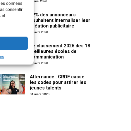
19 mai 2026
 des données
pas consentir
32% des annonceurs
 et
souhaitent internaliser leur
création publicitaire
15 avril 2026
Le classement 2026 des 18
meilleures écoles de
les
communication
14 avril 2026
Alternance : GRDF casse
les codes pour attirer les
jeunes talents
31 mars 2026