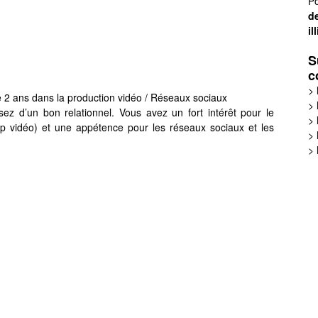
Po
de
il
S
c
>
 2 ans dans la production vidéo / Réseaux sociaux
>
ez d’un bon relationnel. Vous avez un fort intérêt pour le
>
lip vidéo) et une appétence pour les réseaux sociaux et les
>
>