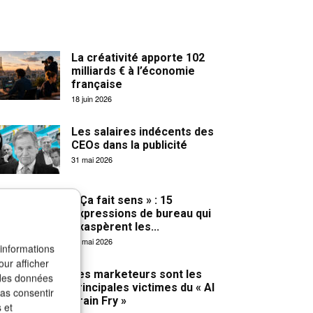
La créativité apporte 102
milliards € à l’économie
française
18 juin 2026
Les salaires indécents des
CEOs dans la publicité
31 mai 2026
« Ça fait sens » : 15
expressions de bureau qui
exaspèrent les...
27 mai 2026
 informations
our afficher
Les marketeurs sont les
 des données
principales victimes du « AI
pas consentir
Brain Fry »
 et