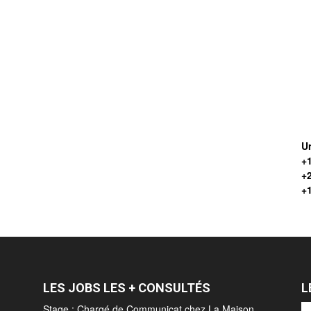
Un
+1
+
+
LES JOBS LES + CONSULTÉS
L
Stage : Chargé de Communicat chez La Maison