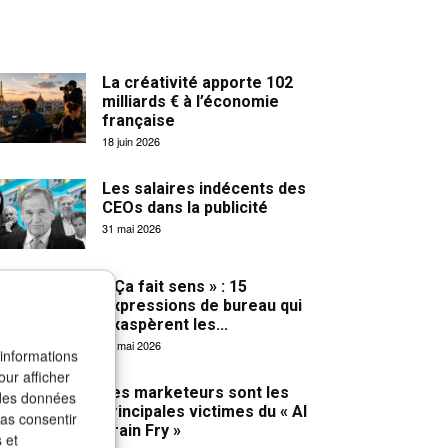
La créativité apporte 102
milliards € à l’économie
française
18 juin 2026
Les salaires indécents des
CEOs dans la publicité
31 mai 2026
« Ça fait sens » : 15
expressions de bureau qui
exaspèrent les...
27 mai 2026
 informations
our afficher
Les marketeurs sont les
 des données
principales victimes du « AI
pas consentir
Brain Fry »
 et