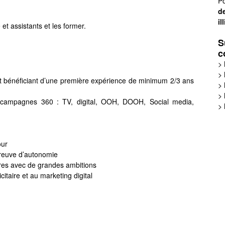
Po
de
il
et assistants et les former.
S
c
>
>
 bénéficiant d’une première expérience de minimum 2/3 ans
>
>
s campagnes 360 : TV, digital, OOH, DOOH, Social media,
>
our
 preuve d’autonomie
tures avec de grandes ambitions
citaire et au marketing digital