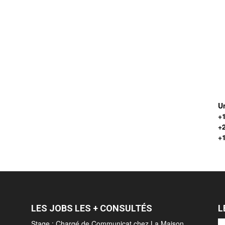
Un
+1
+
+
LES JOBS LES + CONSULTÉS
L
Stage : Chargé de Communicat chez La Maison