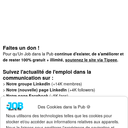
Faites un don !
Pour qu'Un Job dans la Pub
continue d'exister, de s'améliorer et
de rester 100% gratuit + illimité,
soutenez le site via Tipeee
.
Suivez l'actualité de l'emploi dans la
communication sur :
>
Notre groupe LinkedIn
(+14K membres)
>
Notre (nouvelle) page LinkedIn
(+4K followers)
>
Notre page Facebook
(+5K fans)
>
Notre newsletter emploi
(+3K abonnés)
Des Cookies dans la Pub 🍪
>
Notre compte Twitter
(+5K followers)
Nous utilisons des technologies telles que les cookies pour
stocker et/ou accéder aux informations relatives aux appareils.
Nous le faisons pour améliorer l’expérience de navigation et