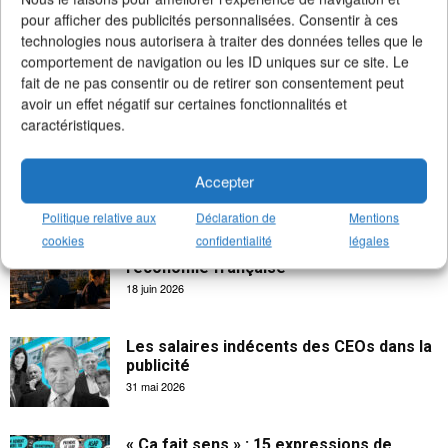
pour afficher des publicités personnalisées. Consentir à ces
technologies nous autorisera à traiter des données telles que le
comportement de navigation ou les ID uniques sur ce site. Le
fait de ne pas consentir ou de retirer son consentement peut
avoir un effet négatif sur certaines fonctionnalités et
caractéristiques.
Accepter
Politique relative aux
Déclaration de
Mentions
cookies
confidentialité
légales
La créativité apporte 102 milliards € à
l’économie française
18 juin 2026
Les salaires indécents des CEOs dans la
publicité
31 mai 2026
« Ça fait sens » : 15 expressions de