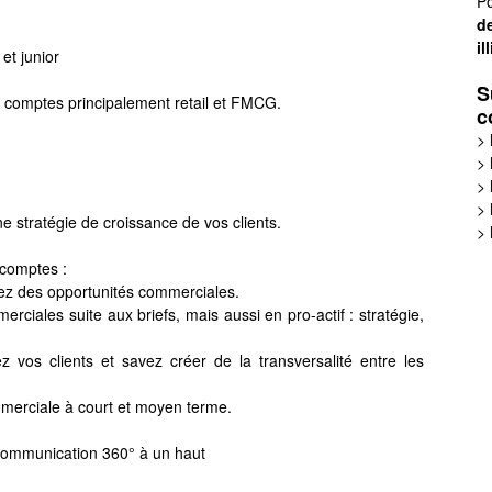
Po
de
il
et junior
S
 comptes principalement retail et FMCG.
c
>
>
>
>
e stratégie de croissance de vos clients.
>
 comptes :
oppez des opportunités commerciales.
rciales suite aux briefs, mais aussi en pro-actif : stratégie,
z vos clients et savez créer de la transversalité entre les
mmerciale à court et moyen terme.
 communication 360° à un haut