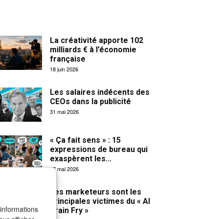
La créativité apporte 102
milliards € à l’économie
française
18 juin 2026
Les salaires indécents des
CEOs dans la publicité
31 mai 2026
« Ça fait sens » : 15
expressions de bureau qui
exaspèrent les...
27 mai 2026
Les marketeurs sont les
principales victimes du « AI
 informations
Brain Fry »