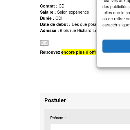
relatives aux a
Contrat :
CDI
des publicités
Salaire :
Selon expérience
telles que le c
Durée :
CDI
ou de retirer s
Date de début :
Dès que possible.
caractéristique
Adresse :
6 bis rue Richard Lenoir, 75011 Paris
Retrouvez
encore plus d'offres d'emploi
sur n
Postuler
Prénom
*