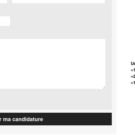
Un
+1
+
+