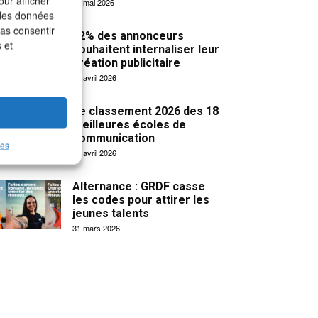
our afficher
19 mai 2026
 des données
pas consentir
32% des annonceurs
 et
souhaitent internaliser leur
création publicitaire
15 avril 2026
Le classement 2026 des 18
meilleures écoles de
communication
les
14 avril 2026
Alternance : GRDF casse
les codes pour attirer les
jeunes talents
31 mars 2026