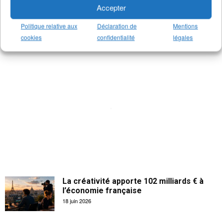
>
Notre page Facebook
(+5K fans)
Accepter
>
Notre newsletter emploi
(+3K abonnés)
>
Notre compte Twitter
(+5K followers)
Politique relative aux
Déclaration de
Mentions
cookies
confidentialité
légales
La créativité apporte 102 milliards € à
l’économie française
18 juin 2026