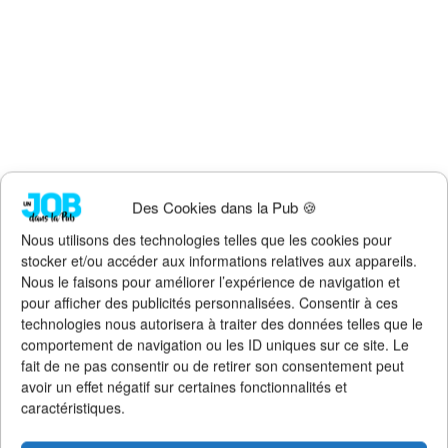
Des Cookies dans la Pub 🍪
Nous utilisons des technologies telles que les cookies pour
stocker et/ou accéder aux informations relatives aux appareils.
Faites un don !
Nous le faisons pour améliorer l’expérience de navigation et
pour afficher des publicités personnalisées. Consentir à ces
Pour qu'Un Job dans la Pub
continue d'exister, de s'améliorer et
technologies nous autorisera à traiter des données telles que le
de rester 100% gratuit + illimité,
soutenez le site via Tipeee
.
comportement de navigation ou les ID uniques sur ce site. Le
Suivez l'actualité de l'emploi dans la
fait de ne pas consentir ou de retirer son consentement peut
communication sur :
avoir un effet négatif sur certaines fonctionnalités et
caractéristiques.
>
Notre groupe LinkedIn
(+14K membres)
>
Notre (nouvelle) page LinkedIn
(+4K followers)