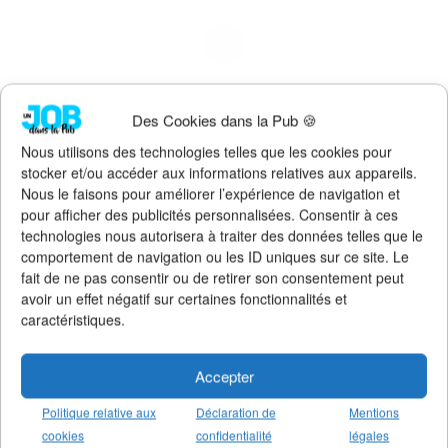
Des Cookies dans la Pub 🍪
Nous utilisons des technologies telles que les cookies pour
stocker et/ou accéder aux informations relatives aux appareils.
La créativité apporte 102 milliards € à
Nous le faisons pour améliorer l’expérience de navigation et
l’économie française
pour afficher des publicités personnalisées. Consentir à ces
18 juin 2026
technologies nous autorisera à traiter des données telles que le
comportement de navigation ou les ID uniques sur ce site. Le
fait de ne pas consentir ou de retirer son consentement peut
Les salaires indécents des CEOs dans la
avoir un effet négatif sur certaines fonctionnalités et
publicité
caractéristiques.
31 mai 2026
Accepter
« Ça fait sens » : 15 expressions de
bureau qui exaspèrent les...
Politique relative aux
Déclaration de
Mentions
27 mai 2026
cookies
confidentialité
légales