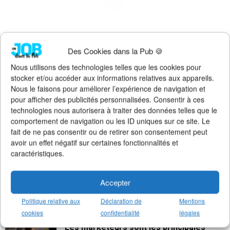
Des Cookies dans la Pub 🍪
Nous utilisons des technologies telles que les cookies pour
La créativité apporte 102 milliards € à
stocker et/ou accéder aux informations relatives aux appareils.
l’économie française
Nous le faisons pour améliorer l’expérience de navigation et
18 juin 2026
pour afficher des publicités personnalisées. Consentir à ces
technologies nous autorisera à traiter des données telles que le
comportement de navigation ou les ID uniques sur ce site. Le
Les salaires indécents des CEOs dans la
fait de ne pas consentir ou de retirer son consentement peut
publicité
avoir un effet négatif sur certaines fonctionnalités et
31 mai 2026
caractéristiques.
« Ça fait sens » : 15 expressions de
Accepter
bureau qui exaspèrent les...
27 mai 2026
Politique relative aux
Déclaration de
Mentions
cookies
confidentialité
légales
Les marketeurs sont les principales