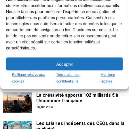
>
Notre compte Twitter
(+5K followers)
stocker et/ou accéder aux informations relatives aux appareils.
Nous le faisons pour améliorer l’expérience de navigation et
pour afficher des publicités personnalisées. Consentir à ces
technologies nous autorisera à traiter des données telles que le
comportement de navigation ou les ID uniques sur ce site. Le
fait de ne pas consentir ou de retirer son consentement peut
avoir un effet négatif sur certaines fonctionnalités et
caractéristiques.
Accepter
Politique relative aux
Déclaration de
Mentions
cookies
confidentialité
légales
La créativité apporte 102 milliards € à
l’économie française
18 juin 2026
Les salaires indécents des CEOs dans la
publicité