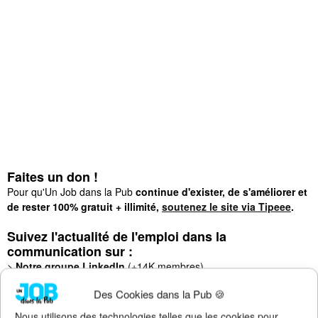
Faites un don !
Pour qu'Un Job dans la Pub
continue d'exister, de s'améliorer et
de rester 100% gratuit + illimité,
soutenez le site via Tipeee
.
Suivez l'actualité de l'emploi dans la
communication sur :
>
Notre groupe LinkedIn
(+14K membres)
>
Notre (nouvelle) page LinkedIn
(+4K followers)
Des Cookies dans la Pub 🍪
>
Notre page Facebook
(+5K fans)
>
Notre newsletter emploi
(+3K abonnés)
Nous utilisons des technologies telles que les cookies pour