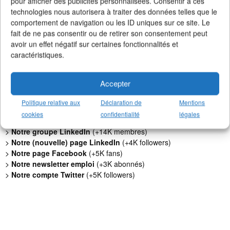
pour afficher des publicités personnalisées. Consentir à ces
technologies nous autorisera à traiter des données telles que le
comportement de navigation ou les ID uniques sur ce site. Le
fait de ne pas consentir ou de retirer son consentement peut
avoir un effet négatif sur certaines fonctionnalités et
caractéristiques.
Faites un don !
Pour qu'Un Job dans la Pub
continue d'exister, de s'améliorer et
Accepter
de rester 100% gratuit + illimité,
soutenez le site via Tipeee
.
Politique relative aux
Déclaration de
Mentions
Suivez l'actualité de l'emploi dans la
cookies
confidentialité
légales
communication sur :
>
Notre groupe LinkedIn
(+14K membres)
>
Notre (nouvelle) page LinkedIn
(+4K followers)
>
Notre page Facebook
(+5K fans)
>
Notre newsletter emploi
(+3K abonnés)
>
Notre compte Twitter
(+5K followers)