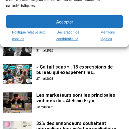
caractéristiques.
La créativité apporte 102 milliards € à
l’économie française
Accepter
18 juin 2026
Politique relative aux
Déclaration de
Mentions
Les salaires indécents des CEOs dans la
cookies
confidentialité
légales
publicité
31 mai 2026
« Ça fait sens » : 15 expressions de
bureau qui exaspèrent les...
27 mai 2026
Les marketeurs sont les principales
victimes du « AI Brain Fry »
19 mai 2026
32% des annonceurs souhaitent
internaliser leur création publicitaire