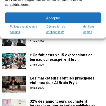
caractéristiques.
La créativité apporte 102 milliards € à
l’économie française
Accepter
18 juin 2026
Politique relative aux
Déclaration de
Mentions
Les salaires indécents des CEOs dans la
cookies
confidentialité
légales
publicité
31 mai 2026
« Ça fait sens » : 15 expressions de
bureau qui exaspèrent les...
27 mai 2026
Les marketeurs sont les principales
victimes du « AI Brain Fry »
19 mai 2026
32% des annonceurs souhaitent
internaliser leur création publicitaire