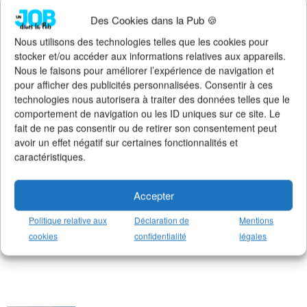
Suivez l'actualité de l'emploi dans la
Des Cookies dans la Pub 🍪
communication sur :
>
Notre groupe LinkedIn
(+14K membres)
Nous utilisons des technologies telles que les cookies pour
>
Notre (nouvelle) page LinkedIn
(+4K followers)
stocker et/ou accéder aux informations relatives aux appareils.
>
Notre page Facebook
(+5K fans)
Nous le faisons pour améliorer l’expérience de navigation et
>
Notre newsletter emploi
(+3K abonnés)
pour afficher des publicités personnalisées. Consentir à ces
>
Notre compte Twitter
(+5K followers)
technologies nous autorisera à traiter des données telles que le
comportement de navigation ou les ID uniques sur ce site. Le
fait de ne pas consentir ou de retirer son consentement peut
avoir un effet négatif sur certaines fonctionnalités et
caractéristiques.
Accepter
Politique relative aux
Déclaration de
Mentions
cookies
confidentialité
légales