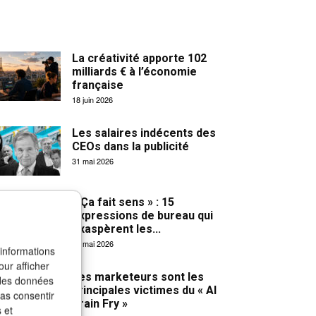
La créativité apporte 102
milliards € à l’économie
française
18 juin 2026
Les salaires indécents des
CEOs dans la publicité
31 mai 2026
« Ça fait sens » : 15
expressions de bureau qui
exaspèrent les...
27 mai 2026
 informations
our afficher
Les marketeurs sont les
 des données
principales victimes du « AI
pas consentir
Brain Fry »
 et