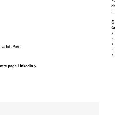
Po
de
il
S
c
>
>
>
vallois Perret
>
>
otre page LinkedIn >