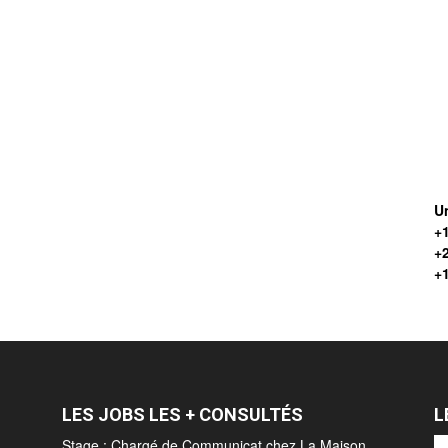
Un
+1
+
+
LES JOBS LES + CONSULTÉS
L
Stage : Chargé de Communicat chez La Maison