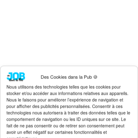
Des Cookies dans la Pub 🍪
Nous utilisons des technologies telles que les cookies pour
stocker et/ou accéder aux informations relatives aux appareils.
Nous le faisons pour améliorer l’expérience de navigation et
pour afficher des publicités personnalisées. Consentir à ces
Faites un don !
technologies nous autorisera à traiter des données telles que le
comportement de navigation ou les ID uniques sur ce site. Le
Pour qu'Un Job dans la Pub
continue d'exister, de s'améliorer et
fait de ne pas consentir ou de retirer son consentement peut
de rester 100% gratuit + illimité,
soutenez le site via Tipeee
.
avoir un effet négatif sur certaines fonctionnalités et