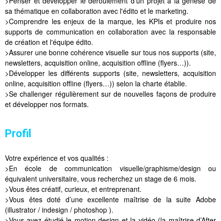
>Penser et développer le déroulement d'un projet à la genèse de
sa thématique en collaboration avec l'édito et le marketing.
>Comprendre les enjeux de la marque, les KPIs et produire nos
supports de communication en collaboration avec la responsable
de création et l'équipe édito.
>Assurer une bonne cohérence visuelle sur tous nos supports (site,
newsletters, acquisition online, acquisition offline (flyers…)).
>Développer les différents supports (site, newsletters, acquisition
online, acquisition offline (flyers…)) selon la charte établie.
>Se challenger régulièrement sur de nouvelles façons de produire
et développer nos formats.
Profil
Votre expérience et vos qualités :
>En école de communication visuelle/graphisme/design ou
équivalent universitaire, vous recherchez un stage de 6 mois.
>Vous êtes créatif, curieux, et entreprenant.
>Vous êtes doté d’une excellente maîtrise de la suite Adobe
(illustrator / indesign / photoshop ).
>Vous avez étudié le motion design et la vidéo (la maîtrise d’After