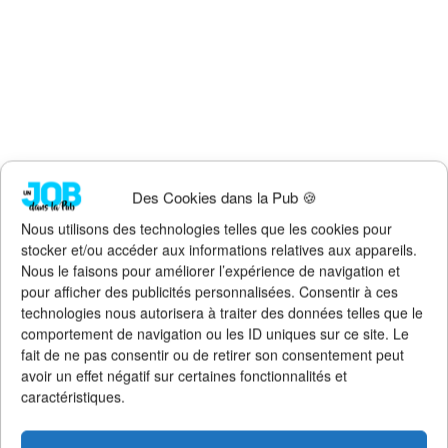
Des Cookies dans la Pub 🍪
Nous utilisons des technologies telles que les cookies pour
stocker et/ou accéder aux informations relatives aux appareils.
Faites un don !
Nous le faisons pour améliorer l’expérience de navigation et
Pour qu'Un Job dans la Pub
continue d'exister, de s'améliorer et
pour afficher des publicités personnalisées. Consentir à ces
de rester 100% gratuit + illimité,
soutenez le site via Tipeee
.
technologies nous autorisera à traiter des données telles que le
comportement de navigation ou les ID uniques sur ce site. Le
Suivez l'actualité de l'emploi dans la
fait de ne pas consentir ou de retirer son consentement peut
communication sur :
avoir un effet négatif sur certaines fonctionnalités et
>
Notre groupe LinkedIn
(+14K membres)
caractéristiques.
>
Notre (nouvelle) page LinkedIn
(+4K followers)
>
Notre page Facebook
(+5K fans)