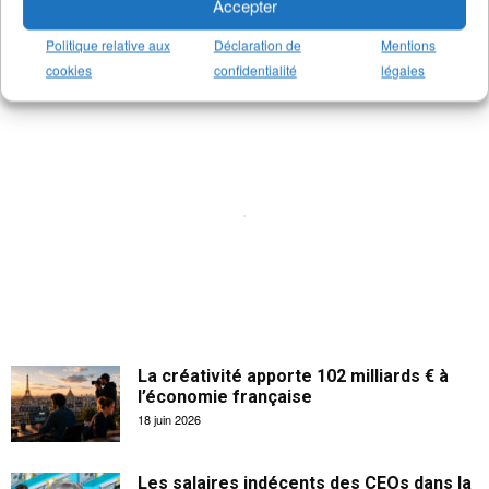
>
Notre newsletter emploi
(+3K abonnés)
Accepter
>
Notre compte Twitter
(+5K followers)
Politique relative aux
Déclaration de
Mentions
cookies
confidentialité
légales
La créativité apporte 102 milliards € à
l’économie française
18 juin 2026
Les salaires indécents des CEOs dans la