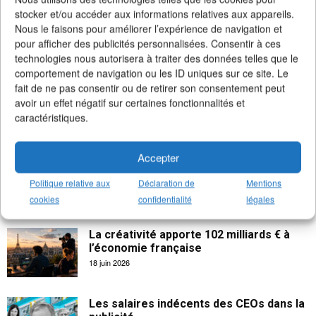
>
Notre compte Twitter
(+5K followers)
stocker et/ou accéder aux informations relatives aux appareils.
Nous le faisons pour améliorer l’expérience de navigation et
pour afficher des publicités personnalisées. Consentir à ces
technologies nous autorisera à traiter des données telles que le
comportement de navigation ou les ID uniques sur ce site. Le
fait de ne pas consentir ou de retirer son consentement peut
avoir un effet négatif sur certaines fonctionnalités et
caractéristiques.
Accepter
Politique relative aux
Déclaration de
Mentions
cookies
confidentialité
légales
La créativité apporte 102 milliards € à
l’économie française
18 juin 2026
Les salaires indécents des CEOs dans la