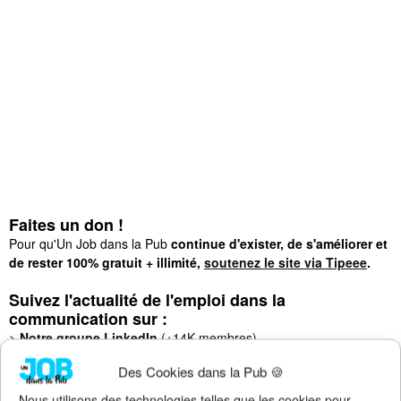
Faites un don !
Pour qu'Un Job dans la Pub
continue d'exister, de s'améliorer et
de rester 100% gratuit + illimité,
soutenez le site via Tipeee
.
Suivez l'actualité de l'emploi dans la
communication sur :
>
Notre groupe LinkedIn
(+14K membres)
>
Notre (nouvelle) page LinkedIn
(+4K followers)
Des Cookies dans la Pub 🍪
>
Notre page Facebook
(+5K fans)
>
Notre newsletter emploi
(+3K abonnés)
Nous utilisons des technologies telles que les cookies pour