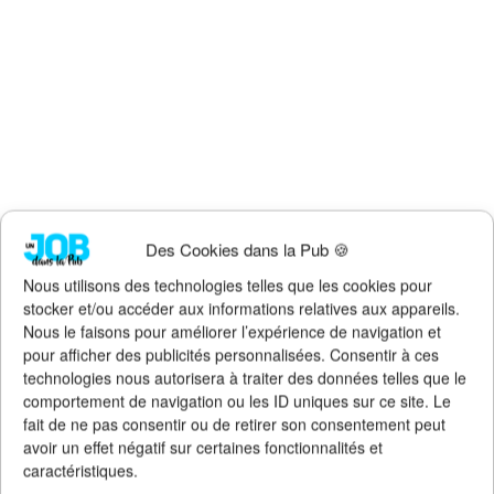
Des Cookies dans la Pub 🍪
Nous utilisons des technologies telles que les cookies pour
stocker et/ou accéder aux informations relatives aux appareils.
Nous le faisons pour améliorer l’expérience de navigation et
Faites un don !
pour afficher des publicités personnalisées. Consentir à ces
technologies nous autorisera à traiter des données telles que le
Pour qu'Un Job dans la Pub
continue d'exister, de s'améliorer et
comportement de navigation ou les ID uniques sur ce site. Le
de rester 100% gratuit + illimité,
soutenez le site via Tipeee
.
fait de ne pas consentir ou de retirer son consentement peut
Suivez l'actualité de l'emploi dans la
avoir un effet négatif sur certaines fonctionnalités et
communication sur :
caractéristiques.