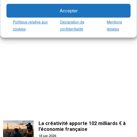
>
Notre groupe LinkedIn
(+14K membres)
>
Notre (nouvelle) page LinkedIn
(+4K followers)
Accepter
>
Notre page Facebook
(+5K fans)
>
Notre newsletter emploi
(+3K abonnés)
Politique relative aux
Déclaration de
Mentions
>
Notre compte Twitter
(+5K followers)
cookies
confidentialité
légales
La créativité apporte 102 milliards € à
l’économie française
18 juin 2026