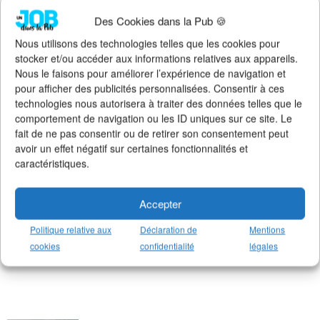
Suivez l'actualité de l'emploi dans la
Des Cookies dans la Pub 🍪
communication sur :
>
Notre groupe LinkedIn
(+14K membres)
Nous utilisons des technologies telles que les cookies pour
>
Notre (nouvelle) page LinkedIn
(+4K followers)
stocker et/ou accéder aux informations relatives aux appareils.
>
Notre page Facebook
(+5K fans)
Nous le faisons pour améliorer l’expérience de navigation et
>
Notre newsletter emploi
(+3K abonnés)
pour afficher des publicités personnalisées. Consentir à ces
>
Notre compte Twitter
(+5K followers)
technologies nous autorisera à traiter des données telles que le
comportement de navigation ou les ID uniques sur ce site. Le
fait de ne pas consentir ou de retirer son consentement peut
avoir un effet négatif sur certaines fonctionnalités et
caractéristiques.
Accepter
Politique relative aux
Déclaration de
Mentions
cookies
confidentialité
légales