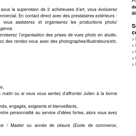
Po
de
t sous la supervision de 2 acheteuses d’art, vous évoluerez
il
mmercial. En contact direct avec des prestataires extérieurs :
tc, vous assisterez et organiserez les productions photo/
S
’agence.
c
perviserez l’organisation des prises de vues photo en studio.
>
rez des rendez-vous avec des photographes/illustrateurs/etc.
>
>
>
>
re,
s matin ou si vous vous sentez d’affronter Julien à la borne
és, engagés, exigeants et bienveillants,
otre personnalité au service d’idées fortes, alors vous avez
ence / Master ou année de césure (Ecole de commerce,