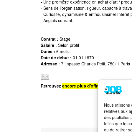
- Une première expérience en achat d’art / produ
- Sens de l’organisation, rigueur, capacité à trava
- Curiosité, dynamisme & enthousiasmeIntérêt p
- Anglais courant.
Contrat :
Stage
Salaire :
Selon profil
Durée :
6 mois
Date de début :
01.01.1970
Adresse :
7 impasse Charles Petit, 75011 Paris
Retrouvez
encore plus d'offres d'emploi
sur n
Nous utilisons
relatives aux a
des publicités
telles que le c
ou de retirer s