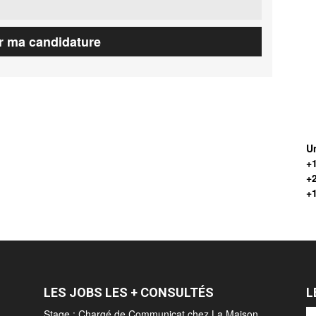
Un
+1
+
+
LES JOBS LES + CONSULTÉS
L
Stage : Chargé de Communicat chez La Maison