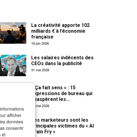
La créativité apporte 102
milliards € à l’économie
française
18 juin 2026
Les salaires indécents des
CEOs dans la publicité
31 mai 2026
« Ça fait sens » : 15
expressions de bureau qui
exaspèrent les...
27 mai 2026
 informations
our afficher
Les marketeurs sont les
 des données
principales victimes du « AI
pas consentir
Brain Fry »
 et