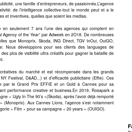
licité, une famille d’entrepreneurs, de passionnés.L’agence
ivité: de l’intelligence collective-tout le monde peut et a le
es et inventives, quelles que soient les medias.
e en seulement 7 ans l’une des agences qui comptent en
onal Agency of the Year” par Adweek en 2O18. De nombreuses
telles que Monoprix, Skoda, ING Direct, TGV InOui, OuiGO,
ar. Nous développons pour ses clients des languages de
es pics de visibilité ultra créatifs pour gagner la bataille de
t.
créatives du marché et est récompensée dans les grands
NY Festival, D&AD...) et d’efficacité publicitaire (Effie). Ces
ée par le Grand Prix EFFIE et un Gold à Cannes pour sa
iant performance creative et business.En 2019, Rosapark a
gne « Ugly In The 90’s »(Škoda), après l’avoir déjà remporté
 (Monoprix). Aux Cannes Lions, l’agence s’est notamment
tégorie « Film » pour sa campagne « 20 years » (OUIGO).
F