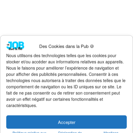
Des Cookies dans la Pub 🍪
Faites un don !
Nous utilisons des technologies telles que les cookies pour
Pour qu'Un Job dans la Pub
continue d'exister, de s'améliorer et
stocker et/ou accéder aux informations relatives aux appareils.
de rester 100% gratuit + illimité,
soutenez le site via Tipeee
.
Nous le faisons pour améliorer l’expérience de navigation et
pour afficher des publicités personnalisées. Consentir à ces
Suivez l'actualité de l'emploi dans la
technologies nous autorisera à traiter des données telles que le
communication sur :
comportement de navigation ou les ID uniques sur ce site. Le
>
Notre groupe LinkedIn
(+14K membres)
fait de ne pas consentir ou de retirer son consentement peut
>
Notre (nouvelle) page LinkedIn
(+4K followers)
avoir un effet négatif sur certaines fonctionnalités et
>
Notre page Facebook
(+5K fans)
caractéristiques.
>
Notre newsletter emploi
(+3K abonnés)
>
Notre compte Twitter
(+5K followers)
Accepter
Politique relative aux
Déclaration de
Mentions