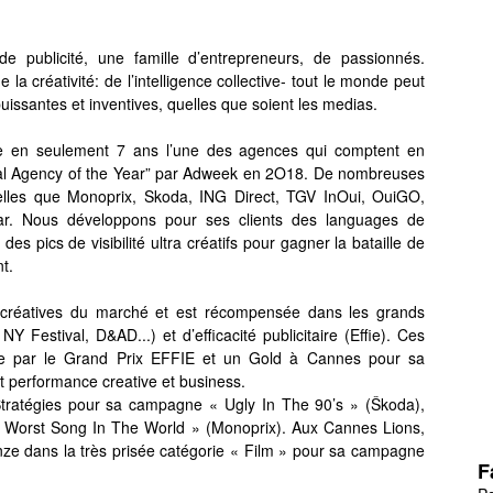
publicité, une famille d’entrepreneurs, de passionnés.
la créativité: de l’intelligence collective- tout le monde peut
puissantes et inventives, quelles que soient les medias.
e en seulement 7 ans l’une des agences qui comptent en
onal Agency of the Year” par Adweek en 2O18. De nombreuses
telles que Monoprix, Skoda, ING Direct, TGV InOui, OuiGO,
ar. Nous développons pour ses clients des languages de
es pics de visibilité ultra créatifs pour gagner la bataille de
t.
créatives du marché et est récompensée dans les grands
NY Festival, D&AD...) et d’efficacité publicitaire (Effie). Ces
ée par le Grand Prix EFFIE et un Gold à Cannes pour sa
t performance creative et business.
tratégies pour sa campagne « Ugly In The 90’s » (Škoda),
e Worst Song In The World » (Monoprix). Aux Cannes Lions,
nze dans la très prisée catégorie « Film » pour sa campagne
F