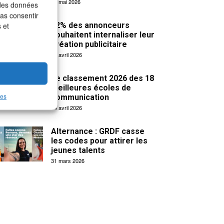
19 mai 2026
 des données
pas consentir
32% des annonceurs
 et
souhaitent internaliser leur
création publicitaire
15 avril 2026
Le classement 2026 des 18
meilleures écoles de
les
communication
14 avril 2026
Alternance : GRDF casse
les codes pour attirer les
jeunes talents
31 mars 2026