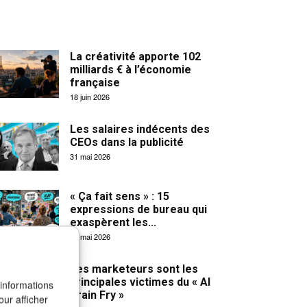
La créativité apporte 102
milliards € à l’économie
française
18 juin 2026
Les salaires indécents des
CEOs dans la publicité
31 mai 2026
« Ça fait sens » : 15
expressions de bureau qui
exaspèrent les...
27 mai 2026
Les marketeurs sont les
principales victimes du « AI
 informations
Brain Fry »
our afficher