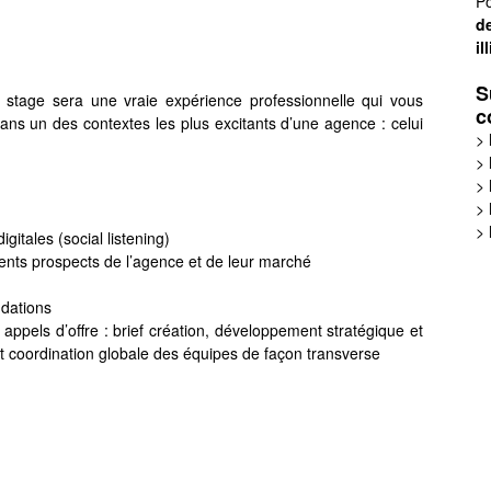
Po
de
il
S
stage sera une vraie expérience professionnelle qui vous
c
ans un des contextes les plus excitants d’une agence : celui
>
>
>
>
>
itales (social listening)
ents prospects de l’agence et de leur marché
ndations
 appels d’offre : brief création, développement stratégique et
et coordination globale des équipes de façon transverse