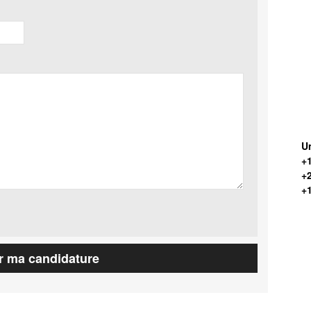
Un
+1
+
+