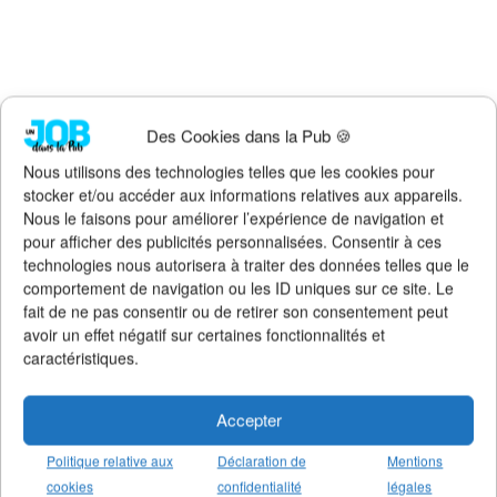
Faites un don !
Des Cookies dans la Pub 🍪
Pour qu'Un Job dans la Pub
continue d'exister, de s'améliorer et
Nous utilisons des technologies telles que les cookies pour
de rester 100% gratuit + illimité,
soutenez le site via Tipeee
.
stocker et/ou accéder aux informations relatives aux appareils.
Suivez l'actualité de l'emploi dans la
Nous le faisons pour améliorer l’expérience de navigation et
communication sur :
pour afficher des publicités personnalisées. Consentir à ces
technologies nous autorisera à traiter des données telles que le
>
Notre groupe LinkedIn
(+14K membres)
comportement de navigation ou les ID uniques sur ce site. Le
>
Notre (nouvelle) page LinkedIn
(+4K followers)
fait de ne pas consentir ou de retirer son consentement peut
>
Notre page Facebook
(+5K fans)
avoir un effet négatif sur certaines fonctionnalités et
>
Notre newsletter emploi
(+3K abonnés)
caractéristiques.
>
Notre compte Twitter
(+5K followers)
Accepter
Politique relative aux
Déclaration de
Mentions
cookies
confidentialité
légales