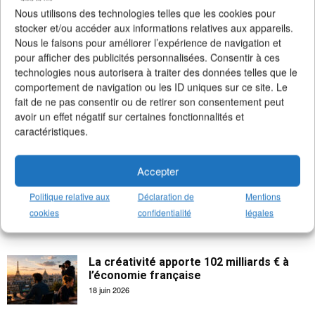
>
Notre page Facebook
(+5K fans)
Nous utilisons des technologies telles que les cookies pour
>
Notre newsletter emploi
(+3K abonnés)
stocker et/ou accéder aux informations relatives aux appareils.
>
Notre compte Twitter
(+5K followers)
Nous le faisons pour améliorer l’expérience de navigation et
pour afficher des publicités personnalisées. Consentir à ces
technologies nous autorisera à traiter des données telles que le
comportement de navigation ou les ID uniques sur ce site. Le
fait de ne pas consentir ou de retirer son consentement peut
avoir un effet négatif sur certaines fonctionnalités et
caractéristiques.
Accepter
Politique relative aux
Déclaration de
Mentions
cookies
confidentialité
légales
La créativité apporte 102 milliards € à
l’économie française
18 juin 2026