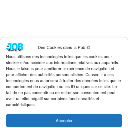
Des Cookies dans la Pub 🍪
Faites un don !
Nous utilisons des technologies telles que les cookies pour
stocker et/ou accéder aux informations relatives aux appareils.
Pour qu'Un Job dans la Pub
continue d'exister, de s'améliorer et
Nous le faisons pour améliorer l’expérience de navigation et
de rester 100% gratuit + illimité,
soutenez le site via Tipeee
.
pour afficher des publicités personnalisées. Consentir à ces
Suivez l'actualité de l'emploi dans la
technologies nous autorisera à traiter des données telles que le
communication sur :
comportement de navigation ou les ID uniques sur ce site. Le
fait de ne pas consentir ou de retirer son consentement peut
>
Notre groupe LinkedIn
(+14K membres)
avoir un effet négatif sur certaines fonctionnalités et
>
Notre (nouvelle) page LinkedIn
(+4K followers)
caractéristiques.
>
Notre page Facebook
(+5K fans)
>
Notre newsletter emploi
(+3K abonnés)
>
Notre compte Twitter
(+5K followers)
Accepter