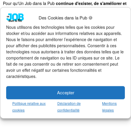
Pour qu'Un Job dans la Pub
continue d'exister, de s'améliorer et
de rester 100% gratuit + illimité,
soutenez le site via Tipeee
.
Des Cookies dans la Pub 🍪
Suivez l'actualité de l'emploi dans la
communication sur :
Nous utilisons des technologies telles que les cookies pour
stocker et/ou accéder aux informations relatives aux appareils.
>
Notre groupe LinkedIn
(+14K membres)
Nous le faisons pour améliorer l’expérience de navigation et
>
Notre (nouvelle) page LinkedIn
(+4K followers)
pour afficher des publicités personnalisées. Consentir à ces
>
Notre page Facebook
(+5K fans)
technologies nous autorisera à traiter des données telles que le
>
Notre newsletter emploi
(+3K abonnés)
comportement de navigation ou les ID uniques sur ce site. Le
>
Notre compte Twitter
(+5K followers)
fait de ne pas consentir ou de retirer son consentement peut
avoir un effet négatif sur certaines fonctionnalités et
caractéristiques.
Accepter
Politique relative aux
Déclaration de
Mentions
cookies
confidentialité
légales