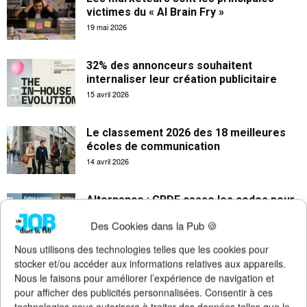
victimes du « AI Brain Fry »
19 mai 2026
32% des annonceurs souhaitent
internaliser leur création publicitaire
15 avril 2026
Le classement 2026 des 18 meilleures
écoles de communication
14 avril 2026
Alternance : GRDF casse les codes pour
attirer les jeunes talents
Des Cookies dans la Pub 🍪
31 mars 2026
Nous utilisons des technologies telles que les cookies pour
stocker et/ou accéder aux informations relatives aux appareils.
Nous le faisons pour améliorer l’expérience de navigation et
pour afficher des publicités personnalisées. Consentir à ces
technologies nous autorisera à traiter des données telles que le