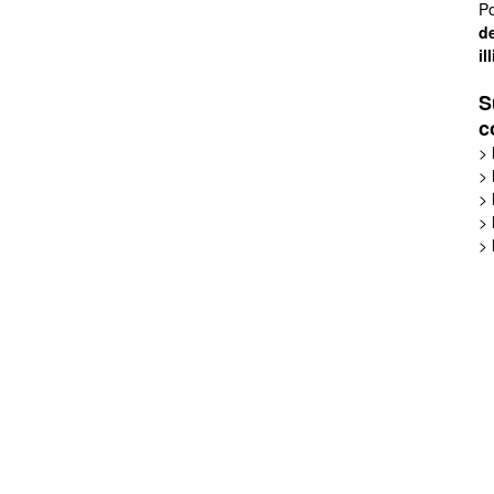
Po
de
il
S
c
>
>
>
>
>