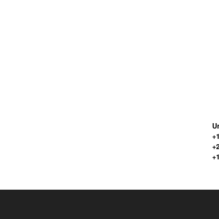
Un
+1
+
+