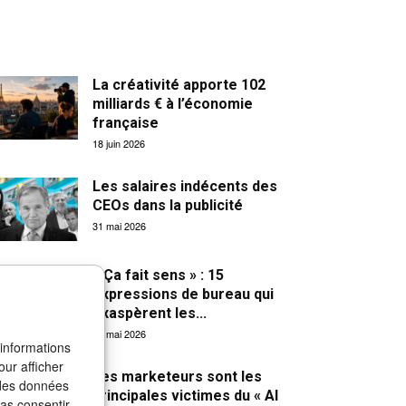
La créativité apporte 102
milliards € à l’économie
française
18 juin 2026
Les salaires indécents des
CEOs dans la publicité
31 mai 2026
« Ça fait sens » : 15
expressions de bureau qui
exaspèrent les...
27 mai 2026
 informations
our afficher
Les marketeurs sont les
 des données
principales victimes du « AI
pas consentir