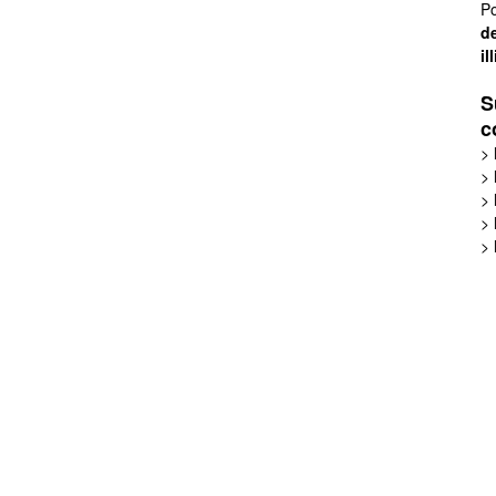
Po
de
il
S
c
>
>
>
>
>