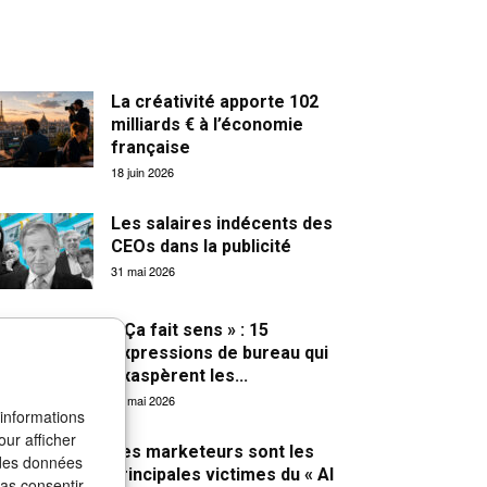
La créativité apporte 102
milliards € à l’économie
française
18 juin 2026
Les salaires indécents des
CEOs dans la publicité
31 mai 2026
« Ça fait sens » : 15
expressions de bureau qui
exaspèrent les...
27 mai 2026
 informations
our afficher
Les marketeurs sont les
 des données
principales victimes du « AI
pas consentir