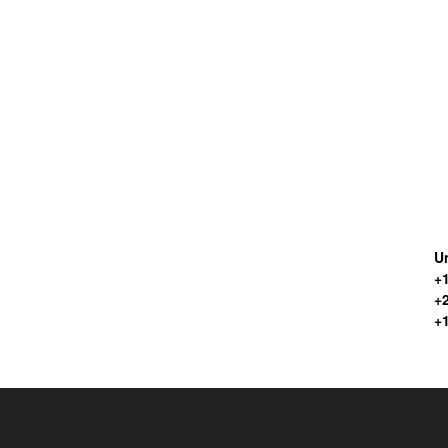
Un
+1
+
+