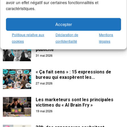
avoir un effet négatif sur certaines fonctionnalités et
caractéristiques.
La créativité apporte 102 milliards € à
l’économie française
Accepter
18 juin 2026
Politique relative aux
Déclaration de
Mentions
cookies
confidentialité
légales
Les salaires indécents des CEOs dans la
publicité
31 mai 2026
« Ça fait sens » : 15 expressions de
bureau qui exaspèrent les...
27 mai 2026
Les marketeurs sont les principales
victimes du « AI Brain Fry »
19 mai 2026