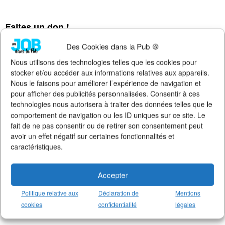
Faites un don !
Pour qu'Un Job dans la Pub
continue d'exister, de s'améliorer et
Des Cookies dans la Pub 🍪
de rester 100% gratuit + illimité,
soutenez le site via Tipeee
.
Nous utilisons des technologies telles que les cookies pour
Suivez l'actualité de l'emploi dans la
stocker et/ou accéder aux informations relatives aux appareils.
communication sur :
Nous le faisons pour améliorer l’expérience de navigation et
>
Notre groupe LinkedIn
(+14K membres)
pour afficher des publicités personnalisées. Consentir à ces
>
Notre (nouvelle) page LinkedIn
(+4K followers)
technologies nous autorisera à traiter des données telles que le
>
Notre page Facebook
(+5K fans)
comportement de navigation ou les ID uniques sur ce site. Le
>
Notre newsletter emploi
(+3K abonnés)
fait de ne pas consentir ou de retirer son consentement peut
>
Notre compte Twitter
(+5K followers)
avoir un effet négatif sur certaines fonctionnalités et
caractéristiques.
Accepter
Politique relative aux
Déclaration de
Mentions
cookies
confidentialité
légales