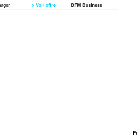
ager
> Voir offre
BFM Business
F