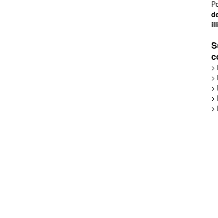
Po
de
il
S
c
>
>
>
>
>