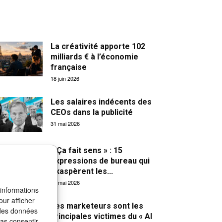
La créativité apporte 102
milliards € à l’économie
française
18 juin 2026
Les salaires indécents des
CEOs dans la publicité
31 mai 2026
« Ça fait sens » : 15
expressions de bureau qui
exaspèrent les...
27 mai 2026
 informations
our afficher
Les marketeurs sont les
 des données
principales victimes du « AI
pas consentir