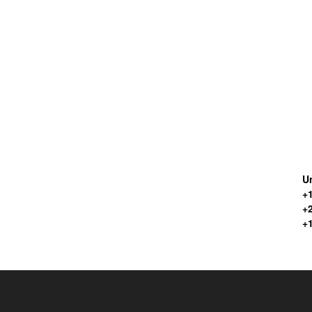
Un
+1
+
+