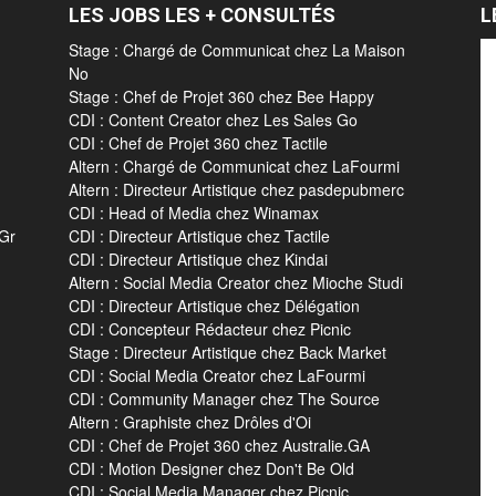
LES JOBS LES + CONSULTÉS
L
Stage : Chargé de Communicat chez La Maison
No
Stage : Chef de Projet 360 chez Bee Happy
CDI : Content Creator chez Les Sales Go
CDI : Chef de Projet 360 chez Tactile
Altern : Chargé de Communicat chez LaFourmi
Altern : Directeur Artistique chez pasdepubmerc
CDI : Head of Media chez Winamax
 Gr
CDI : Directeur Artistique chez Tactile
CDI : Directeur Artistique chez Kindai
Altern : Social Media Creator chez Mioche Studi
CDI : Directeur Artistique chez Délégation
CDI : Concepteur Rédacteur chez Picnic
Stage : Directeur Artistique chez Back Market
CDI : Social Media Creator chez LaFourmi
CDI : Community Manager chez The Source
Altern : Graphiste chez Drôles d'Oi
CDI : Chef de Projet 360 chez Australie.GA
CDI : Motion Designer chez Don't Be Old
CDI : Social Media Manager chez Picnic