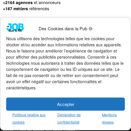
+2164 agences
et annonceurs
+187 métiers
référencés
Des Cookies dans la Pub 🍪
Nous utilisons des technologies telles que les cookies pour
LES DERNIERS JOBS PUBLIÉS
stocker et/ou accéder aux informations relatives aux appareils.
Nous le faisons pour améliorer l’expérience de navigation et
CDI : Directeur de Clientè chez Socialy
pour afficher des publicités personnalisées. Consentir à ces
CDI : Social Media Manager chez Socialy
technologies nous autorisera à traiter des données telles que le
Altern : Chef de Publicité Ju chez Publicis Con
comportement de navigation ou les ID uniques sur ce site. Le
CDI : Responsable Social Me chez Béaba
fait de ne pas consentir ou de retirer son consentement peut
CDI : TV Producer chez McCann Paris
avoir un effet négatif sur certaines fonctionnalités et
Stage : Chef de Projet chez Publicis Con
caractéristiques.
Stage : Chef de Projet chez Raymonde
CDI : Graphiste chez Serial Creat
CDI : Assistant de Directio chez Les Sales Go
Accepter
Stage : Content Creator chez Machefert Gr
Stage : Chef de Projet Commun chez Machefert Gr
Politique relative aux
Déclaration de
Mentions
Altern : Chargé de Communicat chez La Maison No
cookies
confidentialité
légales
Stage : Chargé de Communicat chez La Maison No
Stage : Chef de Projet 360 chez Tactile