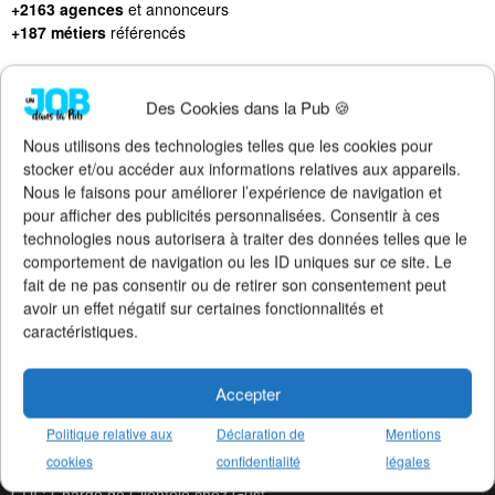
+2163 agences
et annonceurs
+187 métiers
référencés
Des Cookies dans la Pub 🍪
Nous utilisons des technologies telles que les cookies pour
LES DERNIERS JOBS PUBLIÉS
stocker et/ou accéder aux informations relatives aux appareils.
Nous le faisons pour améliorer l’expérience de navigation et
Altern : Chef de Publicité Ju chez Publicis Con
pour afficher des publicités personnalisées. Consentir à ces
CDI : Responsable Social Me chez Béaba
technologies nous autorisera à traiter des données telles que le
CDI : TV Producer chez McCann Paris
comportement de navigation ou les ID uniques sur ce site. Le
Stage : Chef de Projet chez Publicis Con
fait de ne pas consentir ou de retirer son consentement peut
Stage : Chef de Projet chez Raymonde
avoir un effet négatif sur certaines fonctionnalités et
CDI : Graphiste chez Serial Creat
caractéristiques.
CDI : Assistant de Directio chez Les Sales Go
Stage : Content Creator chez Machefert Gr
Stage : Chef de Projet Commun chez Machefert Gr
Accepter
Altern : Chargé de Communicat chez La Maison No
Stage : Chargé de Communicat chez La Maison No
Politique relative aux
Déclaration de
Mentions
Stage : Chef de Projet 360 chez Tactile
cookies
confidentialité
légales
CDI : Content Creator chez Gust
CDI : Chargé de Clientèle chez Gust